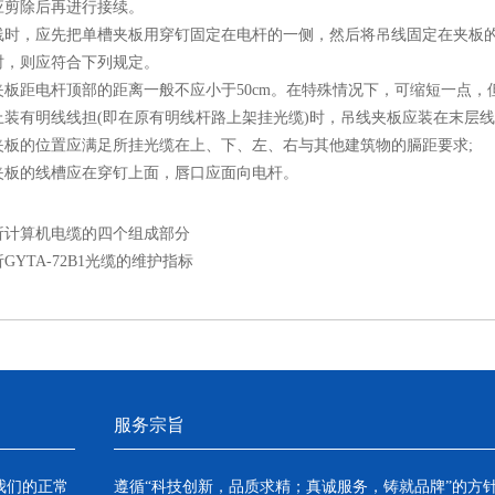
应剪除后再进行接续。
，应先把单槽夹板用穿钉固定在电杆的一侧，然后将吊线固定在夹板的
时，则应符合下列规定。
距电杆顶部的距离一般不应小于50cm。在特殊情况下，可缩短一点，但不
有明线线担(即在原有明线杆路上架挂光缆)时，吊线夹板应装在末层线担
的位置应满足所挂光缆在上、下、左、右与其他建筑物的膈距要求;
的线槽应在穿钉上面，唇口应面向电杆。
析计算机电缆的四个组成部分
GYTA-72B1光缆的维护指标
服务宗旨
我们的正常
遵循“科技创新，品质求精；真诚服务，铸就品牌”的方