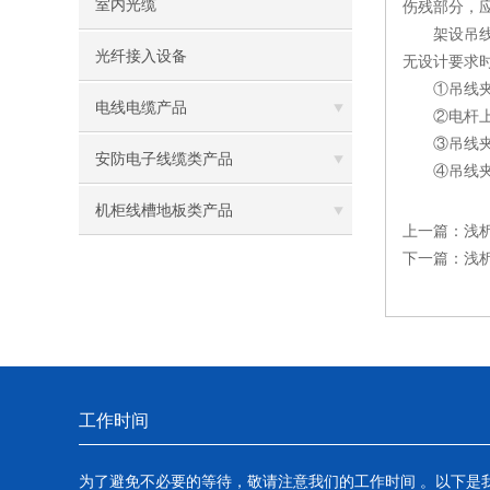
室内光缆
伤残部分，
架设吊线时
光纤接入设备
无设计要求
①吊线夹板
电线电缆产品
②电杆上装
③吊线夹板
安防电子线缆类产品
④吊线夹板
机柜线槽地板类产品
上一篇：
浅
下一篇：
浅析
工作时间
为了避免不必要的等待，敬请注意我们的工作时间 。以下是