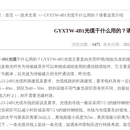
置：
首页
>>
技术文章
>> GYXTW-4B1光缆干什么用的？请看这里介绍
GYXTW-4B1光缆干什么用的
浏览次数：
1475
发布日期：
202
-4B1光缆
干什么用的？GYXTW-4B1光缆主要是由光导纤维(细如头发
或多根光纤作为传输媒质并可以单独或成组使用的通信线缆组件。它主要
纤为载体，以光波为传输媒介的光纤通信缆，即光缆。
A53-24B1光缆杆路建筑及要求。光缆线路的杆路建筑，要求电杆具有
5～40m，郊区为40～50m，郊外应随不同气象负荷区而有所不同，但最
电力杆上)，则不需要另建杆路。
A53-24B1光缆吊线的架设及要求。光缆的吊线一般应采用7/2.2的镀
重负荷区可以减小杆距或采用7/2.6的镀锌钢绞线。吊线与光缆要良好接
的水平与垂直距离要2m以上，离地面最小高度为5m，离房顶最小距离为1
，一条光缆吊线上架挂一条光缆，如遇条件限制应进行特殊考虑。架空