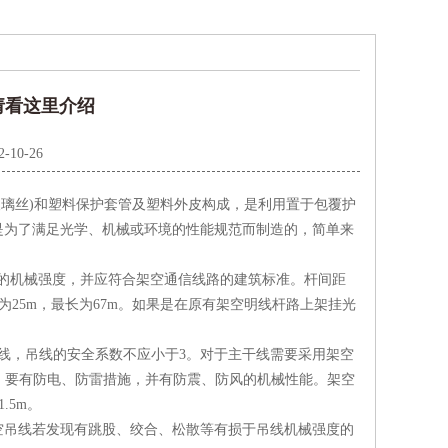
？请看这里介绍
2-10-26
的玻璃丝)和塑料保护套管及塑料外皮构成，是利用置于包覆护
是为了满足光学、机械或环境的性能规范而制造的，简单来
一定的机械强度，并应符合架空通信线路的建筑标准。杆间距
短为25m，最长为67m。如果是在原有架空明线杆路上架挂光
锌钢绞线，吊线的安全系数不应小于3。对于主干线需要采用架空
地，要有防电、防雷措施，并有防震、防风的机械性能。架空
.5m。
吊线若发现有跳股、绞合、松散等有损于吊线机械强度的