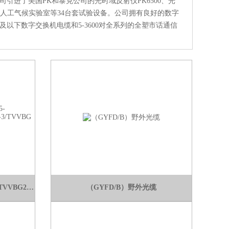
引进了美国PK和泰克公司的光时域反射仪PK6500、光
拟人工气候实验室等34台套试验设备。公司拥有良好的数字
及以下数字交换机电缆和5-3600对全系列的全塑市话通信
TVVBG2*0.75+SYV75-3/TVVBGTVVBG2*0.75+SYV75-3/TVVBG电梯电缆
（GYFD/B）野外光缆