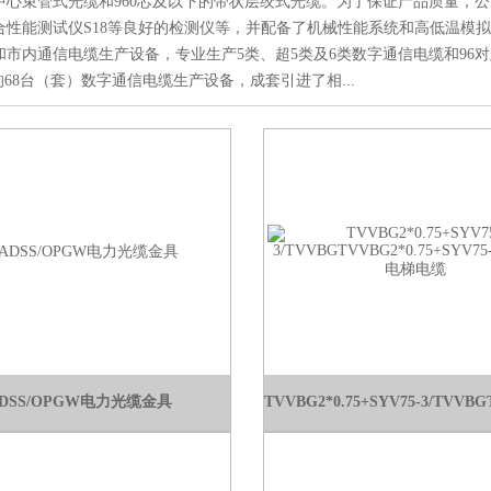
中心束管式光缆和960芯及以下的带状层绞式光缆。为了保证产品质量，公司
合性能测试仪S18等良好的检测仪等，并配备了机械性能系统和高低温模
和市内通信电缆生产设备，专业生产5类、超5类及6类数字通信电缆和96对
68台（套）数字通信电缆生产设备，成套引进了相...
DSS/OPGW电力光缆金具