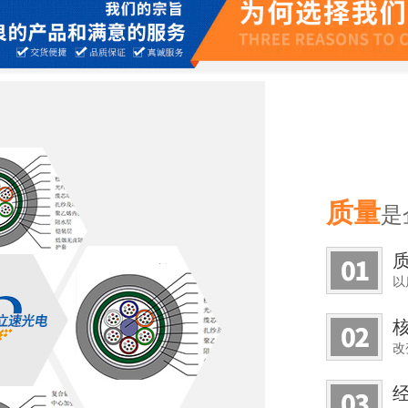
质量
是
以
改