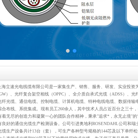
上海立速光电线缆有限公司是一家集生产、销售、服务、研发、实业投资
PGW）、光纤复合架空相线（OPPC）、全介质自承式光缆（ADSS）、
光纤光缆、通信电缆、控制电缆、计算机电缆、特种电线电缆、数据传输
综合布线、系统集成。现有员工260余人，其中技术人员占近百分之三十
有着无尽的创造力和凝聚一心的团队合作精神，秉承”追求*，永无止境”的
有良好的通信光缆生产检测设备。公司引进奥地利ROSENDAHL公司和瑞士
光缆生产设备共计13台（套），可生产各种型号规格的144芯及以下单纤