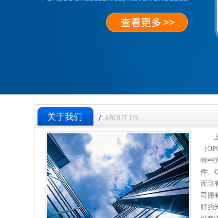
关于我们
ABOUT US
（O
特种
件、
而且
司拥
好的