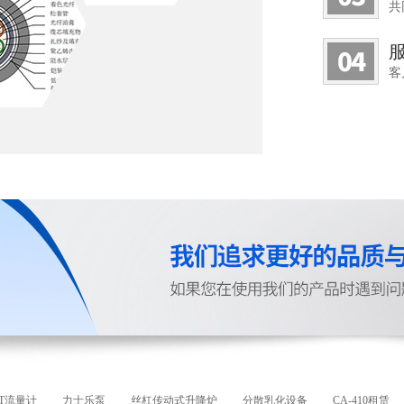
共
客
HT流量计
力士乐泵
丝杠传动式升降炉
分散乳化设备
CA-410租赁