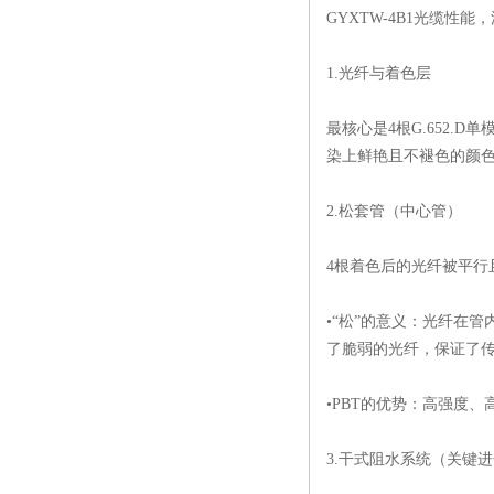
GYXTW-4B1光缆性
1.光纤与着色层
最核心是4根G.652.
染上鲜艳且不褪色的颜
2.松套管（中心管）
4根着色后的光纤被平行
•“松”的意义：光纤在
了脆弱的光纤，保证了
•PBT的优势：高强度
3.干式阻水系统（关键