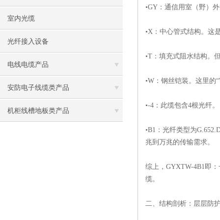
•GY：通信用室（野）
室内光缆
•X：中心管式结构。这
光纤接入设备
•T：填充式阻水结构。
电线电缆产品
•W：钢丝铠装。这里的
安防电子线缆类产品
•-4：此缆包含4根光纤。
机柜线槽地板类产品
•B1：光纤类型为G.6
兆到万兆的传输需求。
综上，GYXTW-4B1
缆。
二、结构剖析：层层防