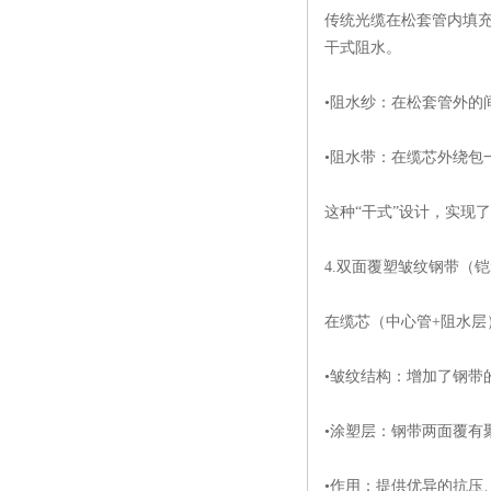
传统光缆在松套管内填充
干式阻水。
•阻水纱：在松套管外
•阻水带：在缆芯外绕包
这种“干式”设计，实现
4.双面覆塑皱纹钢带（铠
在缆芯（中心管+阻水
•皱纹结构：增加了钢带
•涂塑层：钢带两面覆有
•作用：提供优异的抗压