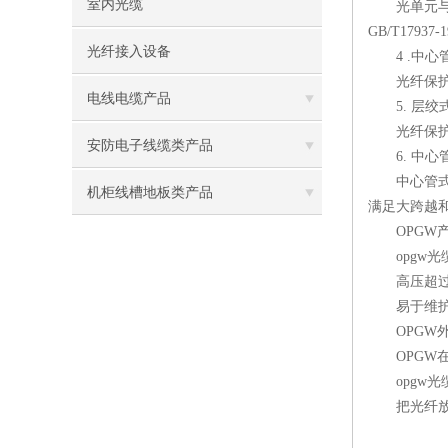
室内光缆
光单元与铝包
GB/T17937
光纤接入设备
4 .中心管
光纤保护在
电线电缆产品
5. 层绞
光纤保护在密
安防电子线缆类产品
6. 中心管
中心管式可以
机柜线槽地板类产品
满足大跨越
OPGW产
opgw光缆
高压超过11
易于维护,
OPGW外
OPGW在施
opgw光缆,Op
把光纤放置