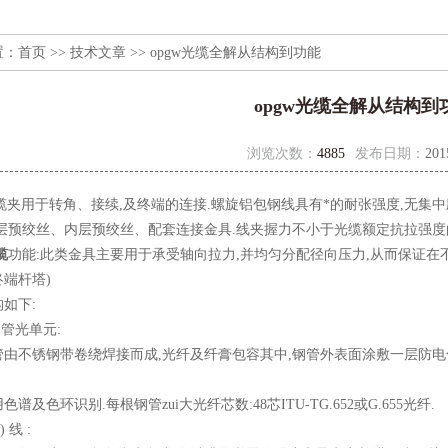
置：
首页
>>
技术文章
>> opgw光缆全解从结构到功能
opgw光缆全解从结构到
浏览次数：
4885
发布日期：
201
夹用于转角、接续,及终端的连接.螺旋铝包钢线具有*的耐张强度,无集中
层预绞丝、内层预绞丝、配套连接金具.线夹握力不小于光缆额定抗拉强度的
缆
功能:此类金具主要用于承受轴向拉力,并均匀分配径向压力,从而保证在
端杆塔)
如下:
管光单元:
不锈钢带卷绕焊接而成,光纤及纤膏包容其中,钢管外表面涂敷一层防电
色环识别.每根钢管zui大光纤芯数:48芯ITU-TG.652或G.655光纤.
 线 :