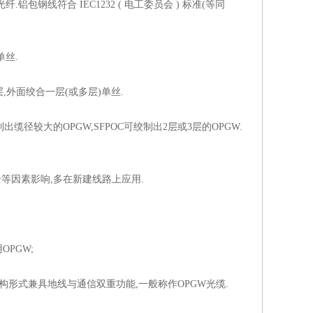
线符合 IEC1232 ( 电工委员会 ) 标准(等同
丝.
外面绞合一层(或多层)单丝.
较大的OPGW,SFPOC可绞制出2层或3层的OPGW.
安全等因素影响,多在新建线路上应用.
PGW;
形式兼具地线与通信双重功能,一般称作OPGW光缆.