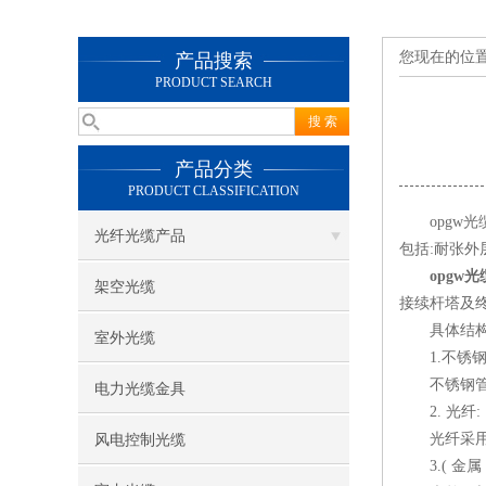
您现在的位
产品搜索
PRODUCT SEARCH
产品分类
PRODUCT CLASSIFICATION
opgw光缆
光纤光缆产品
包括:耐张外
opgw光
架空光缆
接续杆塔及终
具体结构
室外光缆
1.不锈钢
不锈钢管由
电力光缆金具
2. 光纤:
光纤采用色谱及
风电控制光缆
3.( 金属 )