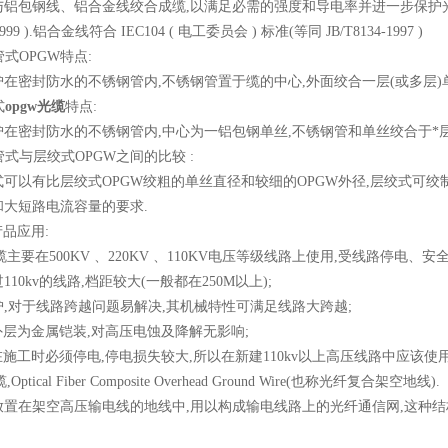
钢线、铝合金线绞合成缆,以满足必需的强度和导电率并进一步保护光纤.铝包钢
-1999 ).铝合金线符合 IEC104 ( 电工委员会 ) 标准(等同 JB/T8134-1997 )
式OPGW特点:
密封防水的不锈钢管内,不锈钢管置于缆的中心,外面绞合一层(或多层)单
式
opgw光缆
特点:
封防水的不锈钢管内,中心为一铝包钢单丝,不锈钢管和单丝绞合于*层,
式与层绞式OPGW之间的比较 :
有比层绞式OPGW绞粗的单丝直径和较细的OPGW外径,层绞式可绞制出缆径
和大短路电流容量的要求.
品应用:
主要在500KV 、220KV 、110KV电压等级线路上使用,受线路停电、
0kv的线路,档距较大(一般都在250M以上);
对于线路跨越问题易解决,其机械特性可满足线路大跨越;
层为金属铠装,对高压电蚀及降解无影响;
工时必须停电,停电损失较大,所以在新建110kv以上高压线路中应该使用O
tical Fiber Composite Overhead Ground Wire(也称光纤复合架空地线).
在架空高压输电线的地线中,用以构成输电线路上的光纤通信网,这种结构