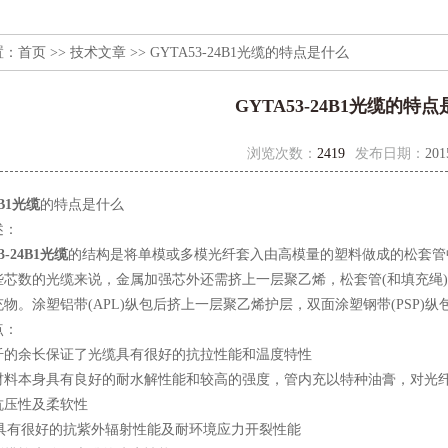
置：
首页
>>
技术文章
>> GYTA53-24B1光缆的特点是什么
GYTA53-24B1光缆的特
浏览次数：
2419
发布日期：
201
4B1光缆
的特点是什么
：
3-24B1光缆
的结构是将单模或多模光纤套入由高模量的塑料做成的松套管
些芯数的光缆来说，金属加强芯外还需挤上一层聚乙烯，松套管(和填充绳
物。涂塑铝带(APL)纵包后挤上一层聚乙烯护层，双面涂塑钢带(PSP)
：
余长保证了光缆具有很好的抗拉性能和温度特性
本身具有良好的耐水解性能和较高的强度，管内充以特种油膏，对光纤
压性及柔软性
有很好的抗紫外辐射性能及耐环境应力开裂性能