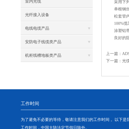
室内光缆
采用下列措
单根钢丝
光纤接入设备
松套管内
100%缆
电线电缆产品
涂塑铝带(A
良好的阻水
安防电子线缆类产品
上一篇：
AD
机柜线槽地板类产品
下一篇：
光
工作时间
为了避免不必要的等待，敬请注意我们的工作时间 。以下是
工作时间，中国大陆法定节假日除外。