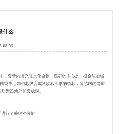
点是什么
5-08-06
中，套管内填充阻水化合物。缆芯的中心是一根金属加强
)围绕中心加强芯绞合成紧凑和圆形的缆芯，缆芯内的缝隙
纵包后聚乙烯外护套成缆。
进行了关键性保护