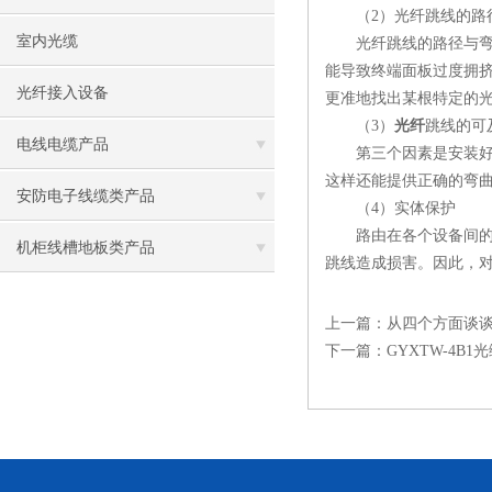
（2）光纤跳线的路
室内光缆
光纤跳线的路径与弯曲
能导致终端面板过度拥
光纤接入设备
更准地找出某根特定的
（3）
光纤
跳线的可
电线电缆产品
第三个因素是安装好了
这样还能提供正确的弯
安防电子线缆类产品
（4）实体保护
路由在各个设备间的光
机柜线槽地板类产品
跳线造成损害。因此，
上一篇：
从四个方面谈谈G
下一篇：
GYXTW-4