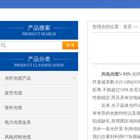
您现在的位置：
首页
>>
产品搜索
PRODUCT SEARCH
产品分类
PRODUCT CLASSIFICATION
风电光缆V-PIN
:光
光纤光缆产品
纤衰减系数大(0.2dB@
距离 不能超过50M;菲
架空光缆
性能稳定,而且具有抗电
近来,光子晶体光纤(P
室外光缆
有奇异的色散特性以及很
陷或缺失,而周围区域则
电力光缆金具
另外一条光纤里.利用传
我们仅看到利用FTB(熔
风电控制光缆