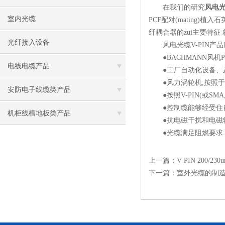
在我们的研究
风电光
室内光缆
PCF配对(mating
纤耦合器的zui主要特征
光纤接入设备
风电光缆V-PIN产品
●BACHMANN风机
电线电缆产品
●工厂自动化设备、及
●风力涡轮机,按照于
安防电子线缆类产品
●按照V-PIN(或SMA
●控制缆能够经受住自
机柜线槽地板类产品
●抗电磁干扰和电磁
●光缆满足阻燃要求.
上一篇：
V-PIN 200
下一篇：
室外光缆的制