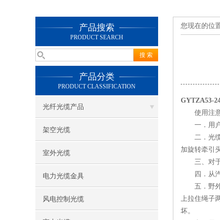
您现在的位
产品搜索
PRODUCT SEARCH
产品分类
PRODUCT CLASSIFICATION
GYTZA53-
光纤光缆产品
使用注意
一．用户收
架空光缆
二．光缆布
加旋转牵引
室外光缆
三、对于2
四．从汽车
电力光缆金具
五．野外施
上拉住绳子
风电控制光缆
坏。