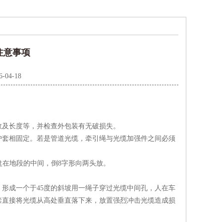
用注意事项
6-04-18
及长度等，并检查外包装有无破损失。
套相固定。若是管道光缆，牵引绳与光缆加强件之间必须
在地段的中间，倒8字形向两头放。
成一个于45度的斜坡用一绳子穿过光缆中间孔，人在车
禁直接将光缆从高处垂直落下来，放置强烈冲击光缆造成损