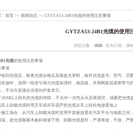
置：
首页
>>
新闻动态
>> GYTZA53-24B1光缆的使用注意事项
GYTZA53-24B1光缆的使
浏览次数：
1826
发布日期：
201
24B1光缆
的使用注意事项
事项
到光缆后，检查光缆合格证及随盘光资料，核对光缆盘号、型号、芯数
放时，须用一段牵引绳与光缆加强件，相连接，并用网套或者胶带与护
头，不允许直接拉光缆外护套牵引。
KM以上段长的光缆的布防，不允许一次性从头至尾放完，须要把光缆盘
上卸载光缆时用叉车或吊车葫芦把光缆从车上轻轻地放置地上
工场合，从汽车上卸载光缆时宜用平直板放置在汽车平台与地面之间，形
两端，是光缆顺着木板斜坡速下滑。卸载光缆是时，严谨堆放，平放，严