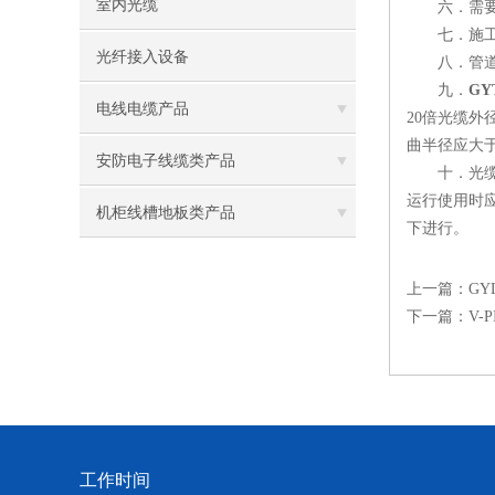
室内光缆
六．需要滚
七．施工前
光纤接入设备
八．管道或架
九．
GY
电线电缆产品
20倍光缆
曲半径应大于
安防电子线缆类产品
十．光缆施工
运行使用时应
机柜线槽地板类产品
下进行。
上一篇：
GY
下一篇：
V-
工作时间