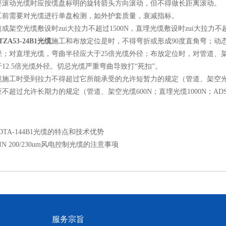
动光缆时应按缆盘标明的旋转箭头方向滚动，但不得做长距离滚动。
需要对光缆进行单盘检测，如外护套质量，衰减指标。
空光缆敷设时zui大拉力不超过1500N，直埋光缆敷设时zui大拉力不超过
TZA53-24B1光缆
施工和布放定位是时，不得弯折或形成90度直角弯；动
外径；对直埋光缆，弯曲半径应大于25倍光缆外径；布放定位时，对管道、
12.5倍光缆外径。切忌光缆严重弯曲导致打“死扣”。
时受到拉力不得超过它所能承受的允许短暂力的规定（管道、架空光缆：150
不超过允许长期力的规定（管道、架空光缆600N；直埋光缆1000N；A
DTA-144B1光缆的特点和技术优势
PIN 200/230um风电控制光缆的注意事项
服务宗旨