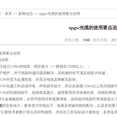
置：
首页
>>
新闻动态
>> opgw光缆的使用要点说明
opgw光缆的使用要点
浏览次数：
1940
发布日期：
201
使用要点说明
说明
过110kv的线路，档距较大（一般都在250M以上）；
维护，对于线路跨越问题易解决，其机械特性可满足线路大跨越；
GW外层为金属铠装，对高压电蚀及降解无影响；
W在施工时必须停电，停电损失较大，所以在新建110kv以上高压线路中
GW的性能指标中，短路电流越大，越需要用良导体做铠装，则相应降低
增大金属截面积，从而导致缆径和缆重增加，这样就对线路杆塔强度提出
缆
的安装设计，要考虑与导线应力，弧垂及绝缘间隙的配合，以及其荷重
GW主要技术参数计算出其特性曲线，并结合工程实际设计接线盒，各类金