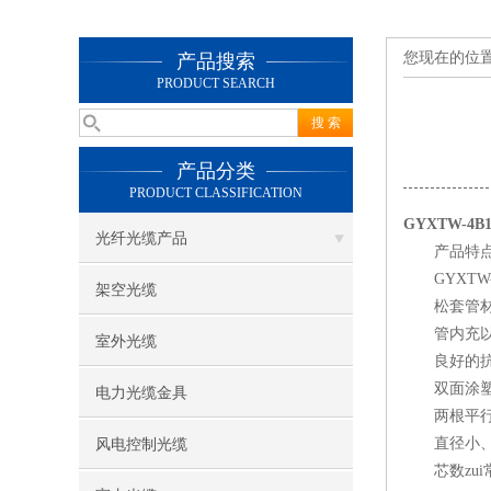
您现在的位
产品搜索
PRODUCT SEARCH
产品分类
PRODUCT CLASSIFICATION
GYXTW-4B
光纤光缆产品
产品特
GYXTW-
架空光缆
松套管材料
管内充以特
室外光缆
良好的抗
双面涂塑钢
电力光缆金具
两根平行钢
直径小、
风电控制光缆
芯数zui