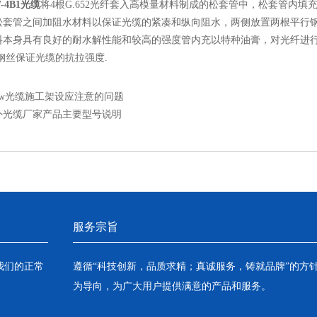
-4B1光缆
将4根G.652光纤套入高模量材料制成的松套管中，松套管内填
松套管之间加阻水材料以保证光缆的紧凑和纵向阻水，两侧放置两根平行
料本身具有良好的耐水解性能和较高的强度管内充以特种油膏，对光纤进行
钢丝保证光缆的抗拉强度.
pgw光缆施工架设应注意的问题
外光缆厂家产品主要型号说明
服务宗旨
我们的正常
遵循“科技创新，品质求精；真诚服务，铸就品牌”的方
为导向，为广大用户提供满意的产品和服务。