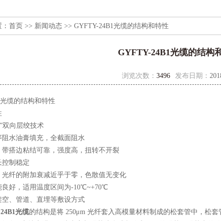
置：
首页
>>
新闻动态
>> GYFTY-24B1光缆的结构和特性
GYFTY-24B1光缆的结构
浏览次数：
3496
发布日期：
201
4B1光缆的结构和特性
性
”双向层绞技术
水油膏填充，全截面阻水
搭边粘结可靠，强度高，扭转不开裂
控制稳定
纤的附加衰减近乎于零，色散值无变化
，适用温度区间为-10℃~+70℃
、管道、直埋等敷设方式
-24B1光缆
的结构是将 250μm 光纤套入高模量材料制成的松套管中，