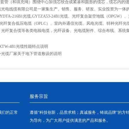
，松套管（和填充绳）围绕中心加强芯绞合成紧凑和圆形的缆芯，缆芯内的
线缆有限公司是一家集生产、销售、服务、研发、实业投资为一体的综合性高
,GYDTA-216B1光缆,GYTZA53-24B1光缆、光纤复合架空地线（O
）、光纤复合低压电缆（OPLC）、室内外通信光缆、风电光缆、特种光纤
、光纤复合缆等各类电线电缆，光纤设备、光电缆附件、综合布线、系统
XTW-4B1光缆性能特点说明
外光缆厂家关于地下管道敷设的说明
服务宗旨
我们的正常
遵循“科技创新，品质求精；真诚服务，铸就品牌”的方
为导向，为广大用户提供满意的产品和服务。