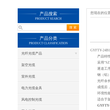
您现在的位
产品搜索
PRODUCT SEARCH
产品分类
PRODUCT CLASSIFICATION
GYFTY-2
光纤光缆产品
产品特
采用“SZ
架空光缆
逐道工序阻
钢（铝）带
室外光缆
光纤余长
成缆后，光
电力光缆金具
环境性能良好
适合于架空
风电控制光缆
GYFTY