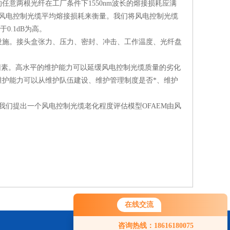
两根光纤在工厂条件下1550nm波长的熔接损耗应满
，通常以风电控制光缆平均熔接损耗来衡量。我们将风电控制光缆
于0.1dB为高。
施。接头盒张力、压力、密封、冲击、工作温度、光纤盘
因素。高水平的维护能力可以延缓风电控制光缆质量的劣化
护能力可以从维护队伍建设、维护管理制度是否*、维护
们提出一个风电控制光缆老化程度评估模型OFAEM由风
在线交流
您好！欢迎前来咨询，很高兴为您
咨询热线：18616180075
服务，请问您要咨询什么问题呢？