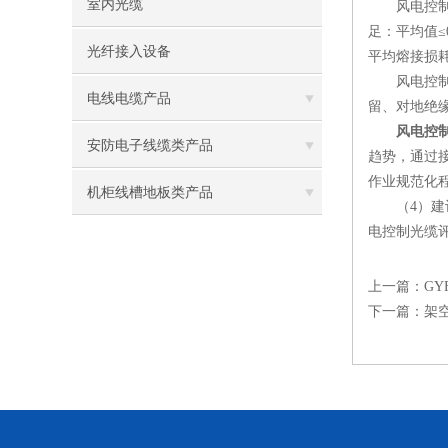
室内光缆
风电控制光
足：平均值≤
光纤接入设备
平均熔接损耗分
风电控制光
电线电缆产品
留、对地绝
风电控
安防电子线缆类产品
趋势，通过
作业规范化
机柜线槽地板类产品
（4）建议
电控制光缆
上一篇：
GY
下一篇：
架