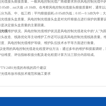
缆接头熔接质量。一般风电控制光缆厂商都要求所供风电控制光缆中的任意
0.05dB，zui大值 ≤0.10dB。在考察风电控制光缆接头熔接质量时
为高、中、低三档：平均熔接损耗≤0.05dB为低；0.05～0.1dB为中；大
缆接头盒质量。风电控制光缆接头盒是对光纤熔接点进行保护的重要设
缘是决定接头盒质量的主要因素。
制光缆
维护状况。风电控制光缆维护状况是风电控制光缆老化中的“人”为
接头改造、线路优化等主动维护工作还可以提高风电控制光缆线路质量。维
程度、风电控制光缆维护等级、维护队伍技术水平等方面进行衡量。
使用的风电控制光缆老化程度评估方法：通过多年的维护和摸索调研，我
评估维度、评估指标权值分配及老化程度计算方法三部分内容组成。
FTY-24B1光缆的布线的四个建议
空光缆布放吊线技术规范和施工要求