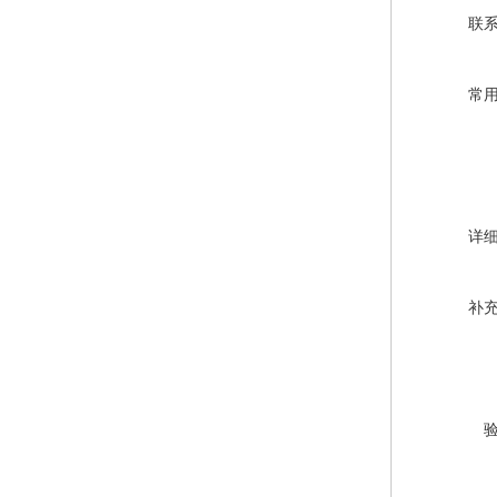
联
常
详
补