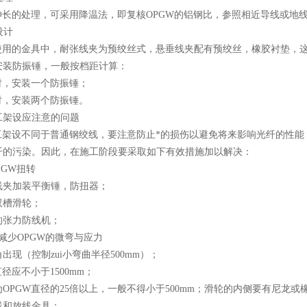
初伸长的处理，可采用降温法，即复核OPGW的铝钢比，参照相近导线或地
设计
套使用的金具中，耐张线夹为预绞丝式，悬垂线夹配有预绞丝，橡胶衬垫，
安装防振锤，一般按档距计算：
M时，安装一个防振锤；
M时，安装两个防振锤。
W施工架设应注意的问题
施工架设不同于普通钢绞线，要注意防止*的损伤以避免将来影响光纤的性能
纤的污染。因此，在施工阶段要采取如下有效措施加以解决：
PGW扭转
线夹加装平衡锤，防扭器；
双槽滑轮；
的张力防线机；
减少OPGW的微弯与应力
出现（控制zui小弯曲半径500mm）；
径应不小于1500mm；
OPGW直径的25倍以上，一般不得小于500mm；滑轮的内侧要有尼龙或
线和放线金具；