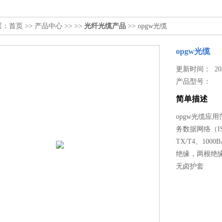
置：
首页
>>
产品中心
>> >>
光纤光缆产品
>> opgw光缆
opgw光缆
更新时间： 2024
产品型号：
简单描述
opgw光缆应
务数据网络（ISDN
TX/T4、10
绝缘，两根绝
无卤护套