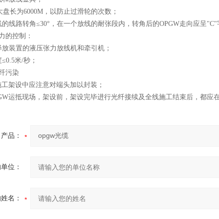
ui大盘长为6000M，以防止过滑轮的次数；
的线路转角≤30°，在一个放线的耐张段内，转角后的OPGW走向应呈"C
张力的控制：
释放装置的液压张力放线机和牵引机；
0.5米/秒；
纤污染
施工架设中应注意对端头加以封装；
PGW运抵现场，架设前，架设完毕进行光纤接续及全线施工结束后，都应在
产品：
的单位：
的姓名：