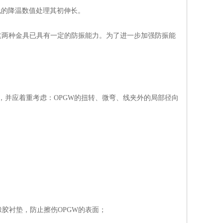
线的降温数值处理其初伸长。
这两种金具已具有一定的防振能力。为了进一步加强防振能
，并应着重考虑：OPGW的扭转、微弯、线夹外的局部径向
橡胶衬垫，防止擦伤OPGW的表面；