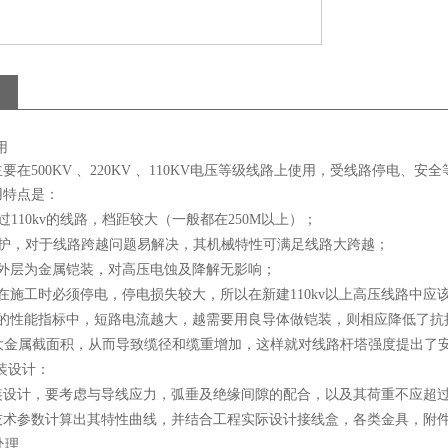
用
主要在500KV 、220KV 、110KV电压等级线路上使用，受线路停电
用特点是：
过110kv的线路，档距较大（一般都在250M以上）；
维护，对于线路跨越问题易解决，其机械特性可满足线路大跨越；
W外层为金属铠装，对高压电蚀及降解无影响；
W在施工时必须停电，停电损失较大，所以在新建110kv以上高压线路中应该
GW的性能指标中，短路电流越大，越需要用良导体做铠装，则相应降低了
大金属截面积，从而导致缆径和缆重增加，这样就对线路杆塔强度提出了
装设计：
安装设计，要考虑与导线应力，弧垂及绝缘间隙的配合，以及其荷重不应超
要技术参数计算出其特性曲线，并结合工程实际设计接线盒，各类金具，附
处理