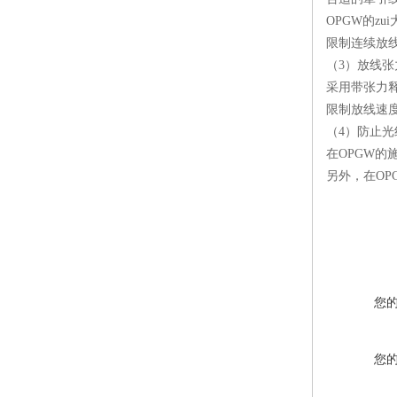
OPGW的z
限制连续放线
（3）放线
采用带张力
限制放线速度≤
（4）防止光
在OPGW的
另外，在O
您
您