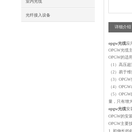
室内光缆
光纤接入设备
详细介绍
opgw光缆
应
OPGW光缆
OPGW的适
（1）高压超
（2）易于
（3）OPG
（4）OPG
（5）OP
量，只有增
opgw光缆
安
OPGW的
OPGW主
1. 初伸长的