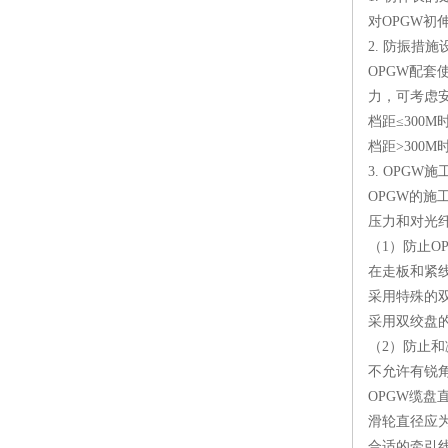
对OPGW
2. 防振措施
OPGW配
力，可考虑
档距≤300
档距>300
3. OPG
OPGW的
压力和对光
（1）防止O
在走板和紧
采用特殊的
采用双绞盘
（2）防止和
不允许有锐角
OPGW缆盘直
滑轮直径应为
合适的牵引