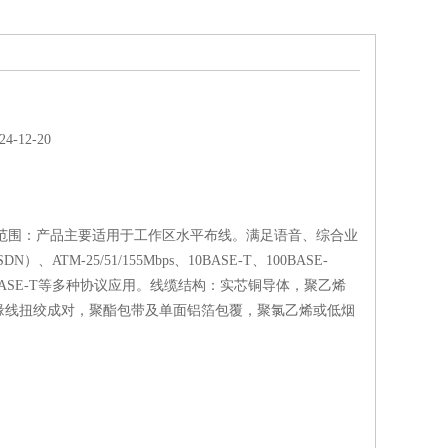
-12-20
用范围：产品主要适用于工作区水平布线。满足语音、综合业
）、ATM-25/51/155Mbps、10BASE-T、100BASE-
00BASE-T等多种协议应用。线缆结构：实芯铜导体，聚乙烯
缘线扭绞成对，聚酯包带及单面铝箔包覆，聚氯乙烯或低烟