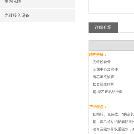
室内光缆
光纤接入设备
详细介绍
结构特征：
光纤松套管
金属中心加强件
缆芯填充油膏
松套层绞结构
钢-聚乙烯粘结护套
产品特点：
低损耗、低色散、*的余长
钢—聚乙烯粘结护套防潮
油膏及阻水带双重阻水，