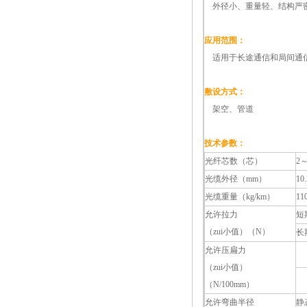
外径小、重量轻、结构严
应用范围：
适用于长途通信和局间通
敷设方式：
架空、管道
技术参数：
光纤芯数（芯）
2～
光缆外径（mm）
10.
光缆重量（kg/km）
11
允许拉力
短
（zui小值）（N）
长
允许压扁力
（zui小值）
（N/100mm）
允许弯曲半径
静