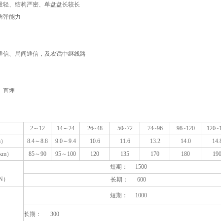
轻、结构严密、单盘盘长较长
防弹能力
信、局间通信，及农话中继线路
、直埋
）
2～12
14～24
26~48
50~72
74~96
98~120
120~
m）
8.4～8.8
9.0～9.4
10.6
11.6
13.2
14.0
14.
km）
85～90
95～100
120
135
170
180
19
短期： 1500
N）
长期： 600
短期： 1000
长期： 300