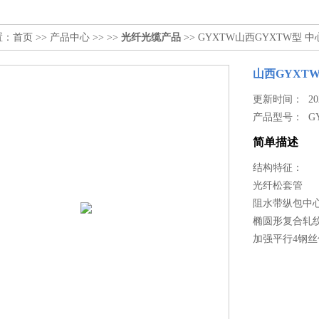
置：
首页
>>
产品中心
>> >>
光纤光缆产品
>> GYXTW山西GYXTW型
山西GYXT
更新时间： 2024
产品型号：
G
简单描述
结构特征：
光纤松套管
阻水带纵包中
椭圆形复合轧
加强平行4钢