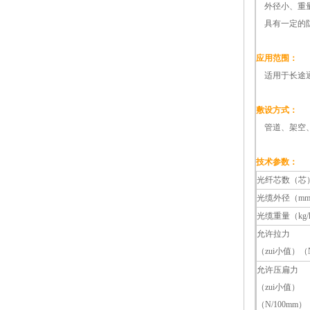
外径小、重量
具有一定的
应用范围：
适用于长途通
敷设方式：
管道、架空
技术参数：
光纤芯数（芯
光缆外径（m
光缆重量（kg/
允许拉力
（zui小值）（
允许压扁力
（zui小值）
（N/100mm）