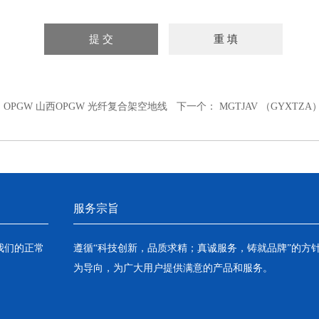
：
OPGW 山西OPGW 光纤复合架空地线
下一个：
MGTJAV （GYXTZA
服务宗旨
我们的正常
遵循“科技创新，品质求精；真诚服务，铸就品牌”的方
为导向，为广大用户提供满意的产品和服务。