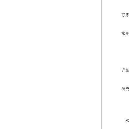
联
常
详
补