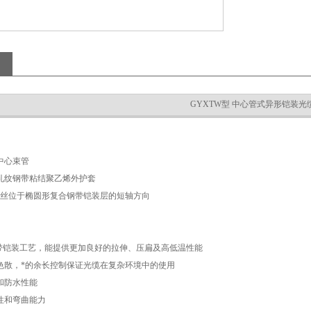
GYXTW型 中心管式异形铠装光
中心束管
纹钢带粘结聚乙烯外护套
丝位于椭圆形复合钢带铠装层的短轴方向
带铠装工艺，能提供更加良好的拉伸、压扁及高低温性能
散，*的余长控制保证光缆在复杂环境中的使用
和防水性能
性和弯曲能力