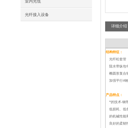
室内光缆
光纤接入设备
详细介绍
结构特征：
光纤松套管
阻水带纵包
椭圆形复合轧
加强平行4钢
产品特点：
*的技术-钢
低损耗、低色
的机械性能
良好的柔韧