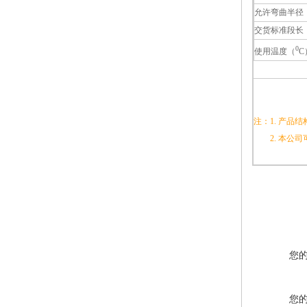
允许弯曲半径
交货标准段长
0
使用温度（
C
注：1. 产品
2. 本公司
您
您