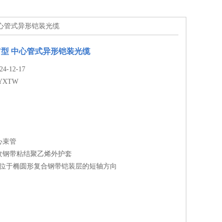
 中心管式异形铠装光缆
W型 中心管式异形铠装光缆
-12-17
YXTW
心束管
纹钢带粘结聚乙烯外护套
丝位于椭圆形复合钢带铠装层的短轴方向