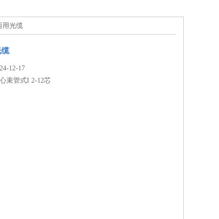
外两用光缆
光缆
-12-17
心束管式I 2-12芯