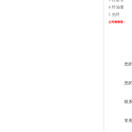
4 纤油膏
5 光纤
公司销售部
您
您
联
常