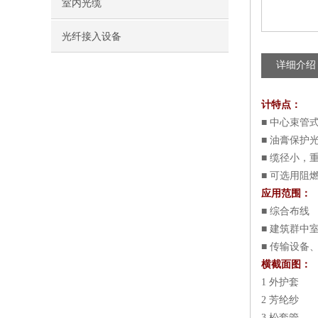
室内光缆
光纤接入设备
详细介绍
计特点：
■ 中心束管
■ 油膏保护
■ 缆径小，
■ 可选用阻
应用范围：
■ 综合布线
■ 建筑群中
■ 传输设备
横截面图：
1 外护套
2 芳纶纱
3 松套管