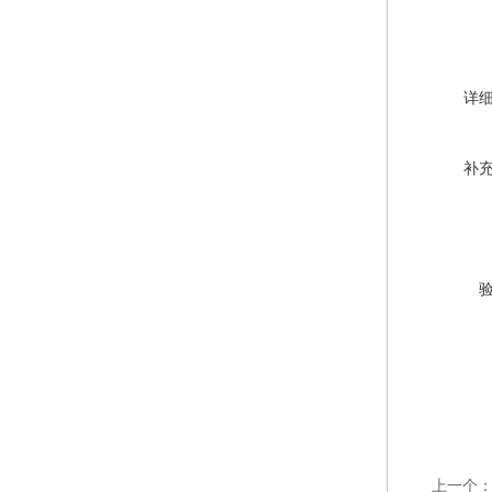
详
补
上一个