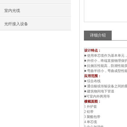
室内光缆
光纤接入设备
详细介绍
设计特点：
■ 使用单芯缆作为基本单元
■ 外径小，终端直接物理保
■ 抗侧压性能高，防潮性能
■ 弯曲半径小，弯曲成型性
应用范围：
■ 综合布线
■ 通信橱或传输设备之间的
■ 建筑物间地下管道
■可室内外两用等
横截面图：
1 外护套
2 铝带
3 聚酯包带
4 单芯缆