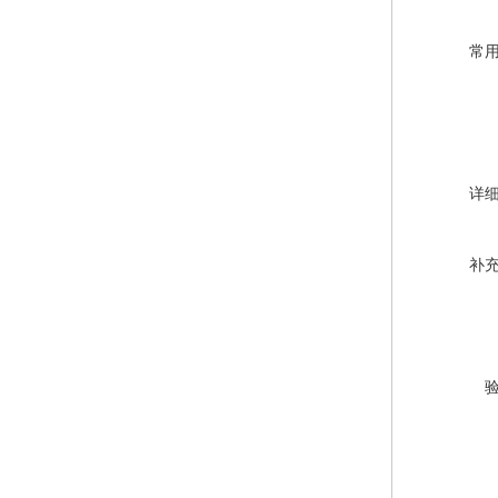
常
详
补