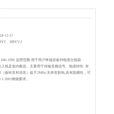
线
-12-17
BYV、HBYV-J
T 840-1996 适用范围:用于用户终端设备到电缆分线箱
引入线及室内敷设。主要用于传输音频信号。电缆特性: 有
（振铃音和语音）低于2MHz;无串音影响;具有阻燃性，可
0.1-2001燃烧要求。