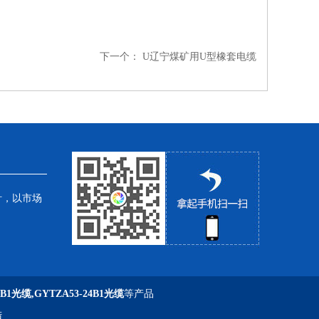
下一个：
U辽宁煤矿用U型橡套电缆
针，以市场
6B1光缆,GYTZA53-24B1光缆
等产品
陆