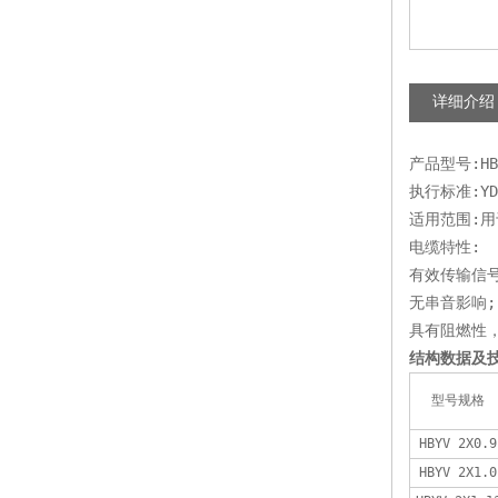
详细介绍
产品型号:HBY
执行标准:YD/
适用范围:
电缆特性: 
有效传输信号
无串音影响;
具有阻燃性，可
结构数据及
型号规格
HBYV 2X0.9
HBYV 2X1.0