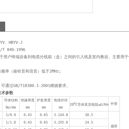
V、HBYV-J 
T 840-1996 
用于用户终端设备到电缆分线箱（盒）之间的引入线及室内敷设。主要用于
频率（振铃音和语音）低于2MHz;
通过GB/T18380.1-2001燃烧要求。
技术参数
导体结构
绝缘厚度
护套厚度
电缆外径
O
外形
20
C导体直流电阻≤Ω/Km
No/mm
mm
mm
mm
1/0.9
0.43
0.65
3.1X4.8
30.5
1/1.0
0.43
0.65
3.2X5.0
24.5
扁形