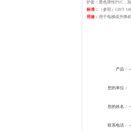
护套：黑色弹性PVC，加两
标准：
（参照）GB/T 148
用途：
用于电梯或升降
射频同轴线缆|信号控制线|RVH音响
缆|RVVP系列射频同轴线缆|信号控
线）|RVV电缆|RVVP系列
产品：
您的单位：
您的姓名：
联系电话：