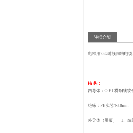
详细介绍
电梯用75Ω射频同轴电缆
结 构：
内导体：O.F.C裸铜线绞合8
绝缘：PE实芯Φ3.0mm
外导体（屏蔽）：1、编织O