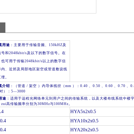
缆用途
：
主要用于传输音频、
150kHZ
及
信号和
2048kbit/s
及以下的数字信号。在
，也可用于传输
2048kbit/s
以上的数字信
市内、近郊及局部地区架空或管道敷设线
直埋。
缆
介绍
：（管道
/
架空
）
内导体线径（
mm
）：
0.40
、
0.50
、
0.60
、
0.70
、
0
对）：
5
—
3000
用途
：
适用于远程光网络单元到用户之间的传输系统，以及大楼布线系统中楼
zui高传输频率分别为
30MHz
与
100MHz
。
.4
HYA5x2x0.5
0.4
HYA10x2x0.5
0.4
HYA20x2x0.5