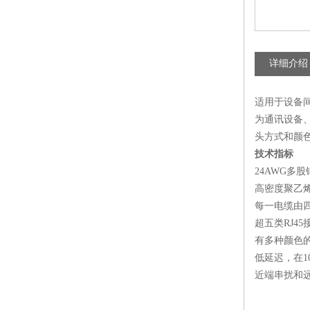
详细介绍
适用于设备间
为通讯设备
头方式和颜
技术指标
24AWG多股
高密度聚乙
每一电缆由
超五类RJ45
有多种颜色
低延迟，在100
近端串扰和