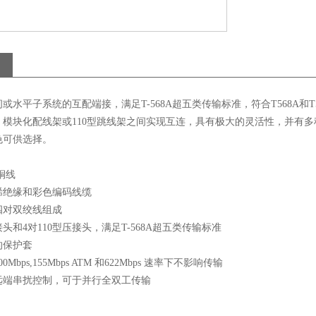
或水平子系统的互配端接，满足T-568A超五类传输标准，符合T568A和T5
、模块化配线架或110型跳线架之间实现互连，具有极大的灵活性，并有多
色可供选择。
铜线
烯绝缘和彩色编码线缆
四对双绞线组成
接头和4对110型压接头，满足T-568A超五类传输标准
的保护套
Mbps,155Mbps ATM 和622Mbps 速率下不影响传输
远端串扰控制，可于并行全双工传输