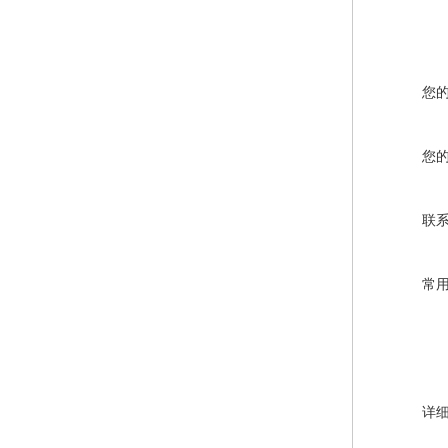
您
您
联
常
详