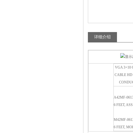
详细介绍
VGA 3+10
CABLE HD 
CONDU
A42MF-061
6 FEET, A
M42MF-061
6 FEET, MO