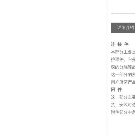
详细介绍
连 接 件
本部分主要
护罩等。它
缆的分隔等
这一部分的
用户所需产
附 件
这一部分主
货、安装时
附件部分中