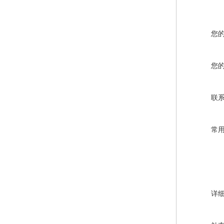
您
您
联
常
详