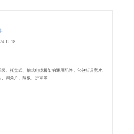
件
-12-18
梯级、托盘式、槽式电缆桥架的通用配件，它包括调宽片、
片、调角片、隔板、护罩等