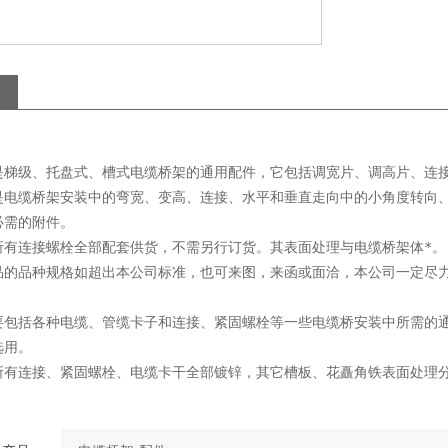
是梯级、托盘式、槽式电缆桥架的通用配件，它包括调宽片、调高片、连
是电缆桥架安装中的弯宽、变高、连接、水平和垂直走向中的小角度转向
必需的附件。
所有连接螺栓全部配套供货，不需另行订货。其表面处理与电缆桥架体*。
品的品种规格如超出本公司标准，也可来图，来函或面洽，本公司一定尽
要包括各种电缆、管缆卡子和连接、紧固螺栓等一些电缆桥安装中所需的
选用。
所有连接、紧固螺栓、电缆卡干全部镀锌，其它槽板、花矗角铁表面处理