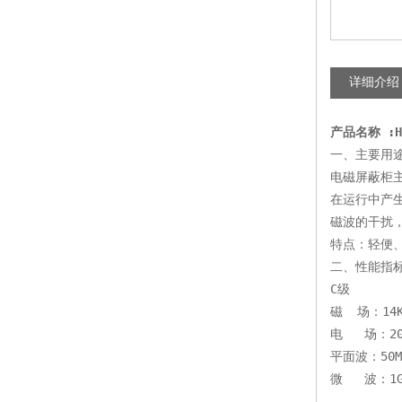
详细介绍
产品名称
 :H
一、主要用途
电磁屏蔽柜
在运行中产
磁波的干扰，保证
特点：轻便
二、性能指标
C级 
磁  场：14KH
电   场：200
平面波：50MH
微   波：1GH