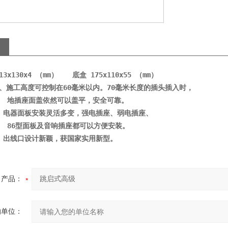
13x130x4 （mm）
　　底盒
 175x110x55 （mm） 
、施工高度可控制在
60
毫米以内。
70
毫米长度的插头插入时，
地插座面盖依然可以盖平，安全可靠。
、电器面板安装灵活多变，强电插座、弱电插座、
86
型面板及音响插座都可以方便安装。
、出线口设计新颖，获国家实用新型。
产品：
的单位：