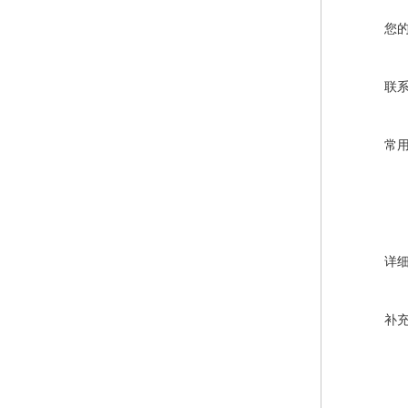
您
联
常
详
补