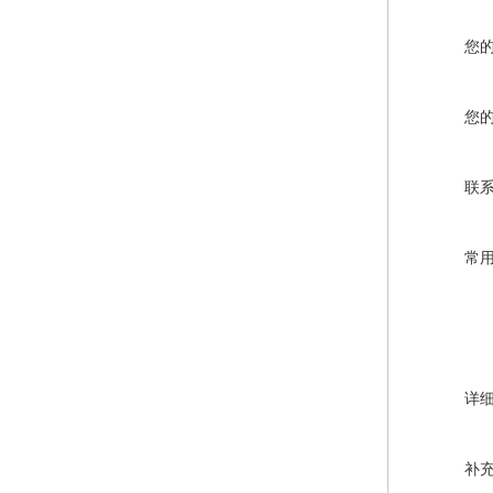
您
您
联
常
详
补