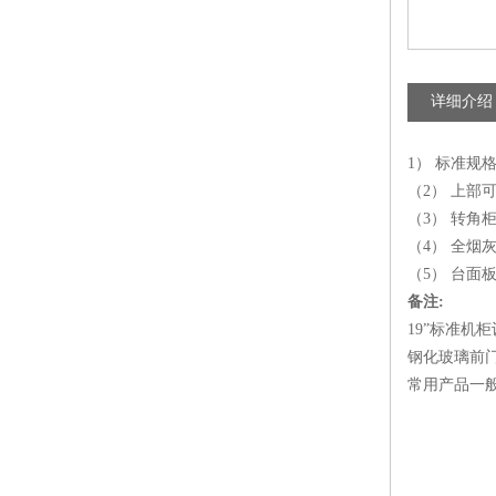
详细介绍
1） 标准规
（2） 上部
（3） 转角
（4） 全烟
（5） 台面
备注:
19”标准机
钢化玻璃前
常用产品一