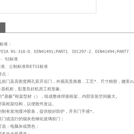
 标准：
EIA RS-310-D、DIN41491;PART1、IEC297-2、DIN41494;PART7、
2- 92标准
标准、公制标准和ETSI标准
特点：
孔前门及高密度网孔双开后门，外观高贵典雅，工艺*、尺寸精密，媲美zu
务器机柜，彰显良好机房工程形象。
的“鼎极”框架型材（），组成整体焊接框架，内部安装空间极大。
成拼装框架结构，以便散件发运。
门均制有发泡缓冲胶条，提供较好防护，开关门手感*。
孔前门或流行的烟灰色钢化玻璃前门；
可选：电脑灰或黑色；
部多处走线通道；