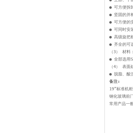
● 可方便拆
● 坚固的并
● 可方便
● 可同时安
● 高级旋把
● 齐全的可
（3） 材料
● 全部选用
（4） 表面
● 脱脂、
备注:
19”标准
钢化玻璃前
常用产品一