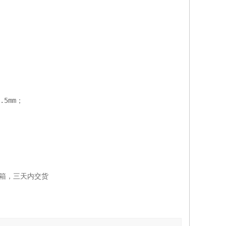
；
.5mm；
。
箱，三天内交货