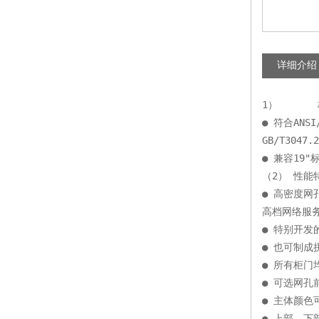
详细介绍
1）      
● 符合ANSI/
GB/T3047.
● 兼容19"
（2） 性能
● 高密度网
高档网络服
● 特别开发
● 也可制
● 所有柜
● 可选网
● 主体颜色
● 上部、下