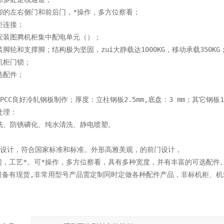
卸的左右侧门和前后门，*操作，多方位察看；
柜连接；
的安装图腾机柜集中配电单元（）；
装脚轮和支撑脚；结构极为坚固，zui大静载达1000KG，移动承载350KG
机柜门锁；
选配件；
：
SPCC良好冷轧钢板制作；厚度：立柱钢板2.5mm,底盘：3 mm；其它钢板1
处理：
酸洗、防锈磷化、纯水清洗、静电喷塑。
机柜设计，符合国家标准和标准。外形高雅美观，的前门设计，
门，工艺*。可*操作，多方位察看，具有多种宽度，并有丰富的可选配件
般备有现货,非常用型号产品需定制同时定做各种配件产品，非标机柜、机