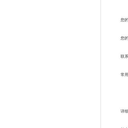
您
您
联
常
详