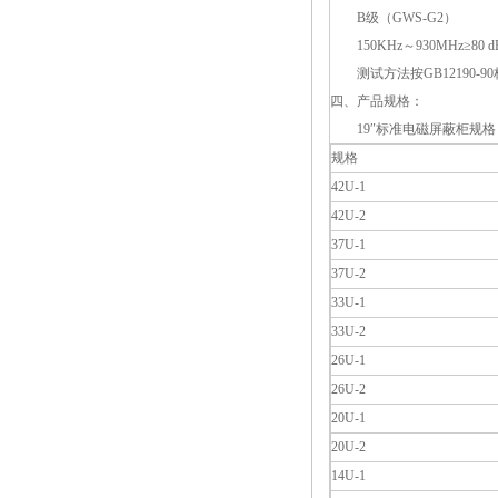
B级（GWS-G2）
150KHz～930MHz≥80 d
测试方法按GB12190-90
四、产品规格：
19″标准电磁屏蔽柜规格
规格
42U-1
42U-2
37U-1
37U-2
33U-1
33U-2
26U-1
26U-2
20U-1
20U-2
14U-1