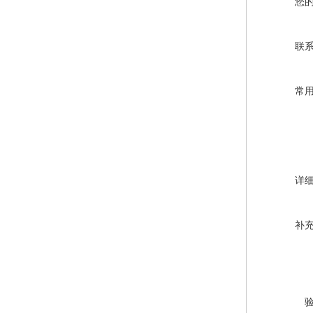
您
联
常
详
补