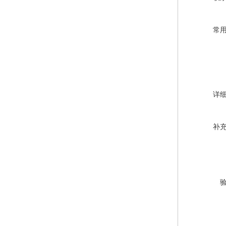
常
详
补