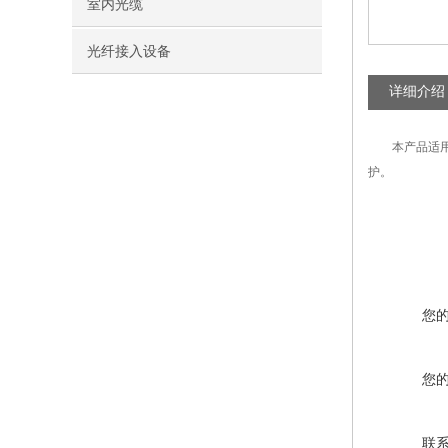
室内光缆
光纤接入设备
详细介绍
本产品适
护。
您
您
联