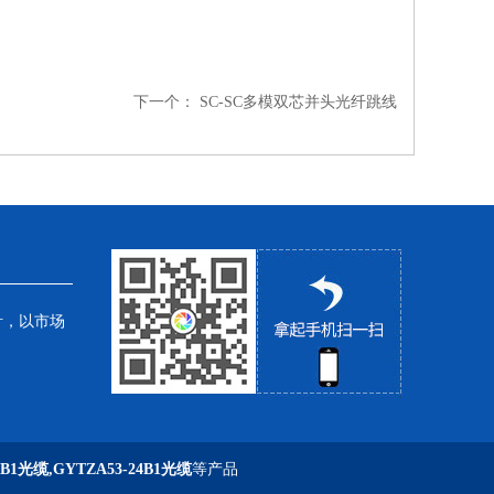
下一个：
SC-SC多模双芯并头光纤跳线
针，以市场
6B1光缆,GYTZA53-24B1光缆
等产品