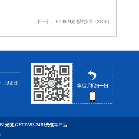
下一个：
10/100M光电转换器（SJ110）
针，以市场
6B1光缆,GYTZA53-24B1光缆
等产品
陆