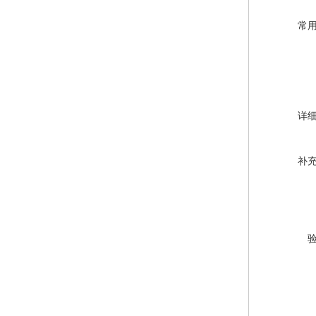
常
详
补