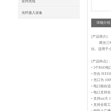
室内光缆
光纤接入设备
详细介绍
[产品简介]:
两光三电光电
比。适用于
[产品特点]：
• 3个RJ
• 符合 IEEE80
• 光口为 1
• 电口能自适
• 电口支持
• 支持zui大 
• 支持全双工
• 能防止广