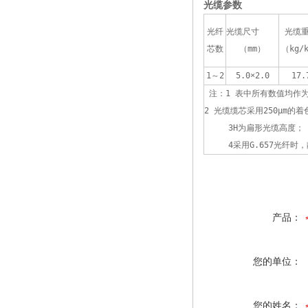
光缆参数
光纤
光缆尺寸
光缆
芯数
（mm）
（kg/
1～2
5.0×2.0
17.
 注：1 表中所有数值均作
2 光缆缆芯采用250μm的
     3H为扁形光缆高度；
     4采用G.657光纤
产品：
您的单位：
您的姓名：