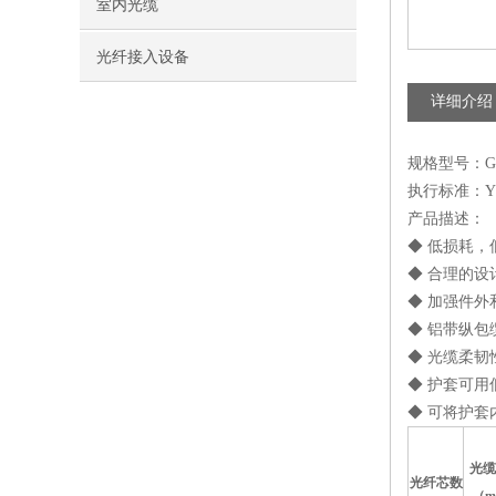
室内光缆
光纤接入设备
详细介绍
规格型号：G
执行标准：YD/T
产品描述：
◆ 低损耗，
◆ 合理的
◆ 加强件
◆ 铝带纵
◆ 光缆柔
◆ 护套可用
◆ 可将护套
光缆
光纤芯数