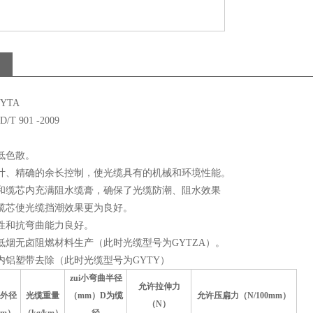
YTA
 901 -2009
低色散。
设计、精确的余长控制，使光缆具有的机械和环境性能。
外和缆芯内充满阻水缆膏，确保了光缆防潮、阻水效果
包缆芯使光缆挡潮效果更为良好。
韧性和抗弯曲能力良好。
低烟无卤阻燃材料生产（此时光缆型号为GYTZA）。
内铝塑带去除（此时光缆型号为GYTY）
zui小弯曲半径
允许拉伸力
外径
光缆重量
（mm）D为缆
允许压扁力（N/100mm）
（N）