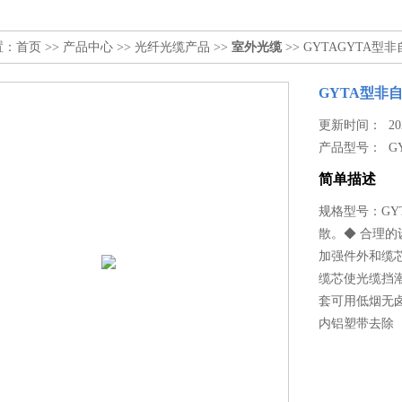
置：
首页
>>
产品中心
>>
光纤光缆产品
>>
室外光缆
>> GYTAGYTA
GYTA型非
更新时间： 2024
产品型号：
G
简单描述
规格型号：GYT
散。◆ 合理
加强件外和缆
缆芯使光缆挡潮
套可用低烟无卤
内铝塑带去除（