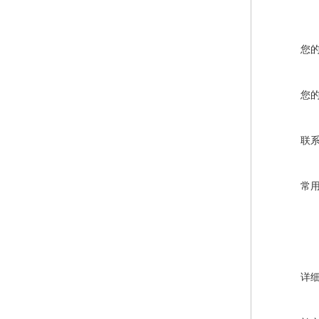
您
您
联
常
详