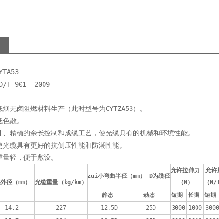
TA53
T 901 -2009
低烟无卤阻燃材料生产（此时型号为GYTZA53）。
低色散。
设计、精确的余长控制和成缆工艺，使光缆具有的机械和环境性能。
套使光缆具有更好的抗侧压性能和防潮性能。
重量轻，便于敷设。
允许拉伸力 
允许
zui小弯曲半径（mm） D为缆径
外径（mm） 
光缆重量（kg/km）
（N） 
（N/
静态 
动态 
短期 
长期 
短期
14.2
227
12.5D
25D
3000
1000
3000