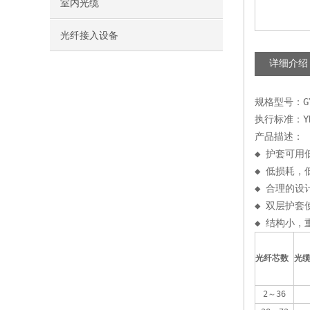
室内光缆
光纤接入设备
详细介绍
规格型号：GY
执行标准：YD/
产品描述：
◆ 护套可用
◆ 低损耗，
◆ 合理的
◆ 双层护
◆ 结构小，
光纤芯数 
光缆
2～36