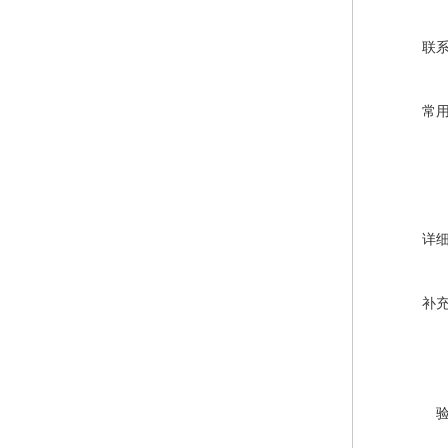
联
常
详
补