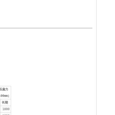
压扁力 
100mm）
 
长期 
1000