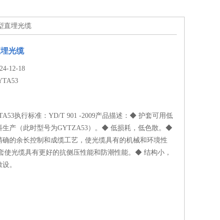
53型直埋光缆
直埋光缆
-12-18
YTA53
A53执行标准：YD/T 901 -2009产品描述：◆ 护套可用低
生产（此时型号为GYTZA53）。◆ 低损耗，低色散。◆
精确的余长控制和成缆工艺，使光缆具有的机械和环境性
护套使光缆具有更好的抗侧压性能和防潮性能。◆ 结构小，
敷设。