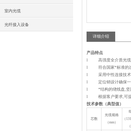
室内光缆
光纤接入设备
详细介绍
产品特点
l 高强度全介质光缆,
l 符合国家*标准的连
l 采用中性连接技术
l 定位销设计确保一
l *结构的绕线盘,坚
l 根据客户要求,可
技术参数（典型值）
光缆规格
芯数
（131
（mm）
（