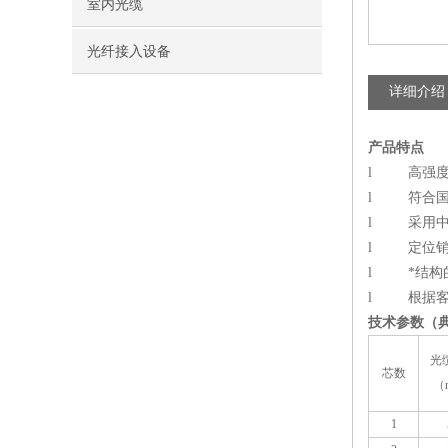
室内光缆
光纤接入设备
详细介绍
产品特点
l 高强度
l 符合国家
l 采用中
l 定位销
l *结构
l 根据客
技术参数（
光
芯数
（
1