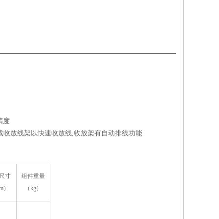
精度
载收放线架以快速收放线,收放架有自动排线功能
尺寸
组件重量
m）
（kg）