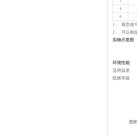
2
4
6
1． 典型
2． 可以
实物示意图
环境性能
适用温度 -4
阻燃等级 满足
您