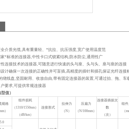
全介质光缆,具有重量轻、*抗拉、抗压强度,宽广使用温度范
*标准的连接器,中性卡口式锁紧结构,防水防尘,通用性广
性连接技术的连接器,可随意进行快速的头与座、头与头、座与座的连接
设计确保一次连接的正确性并可盲插,高精度的插针和插孔保证光纤连接
的绕线盘,坚固耐用、收放自由,带有固定连接器的装置,可通过抬、拖、车
户要求,可提供常规连接器
典型值）
组件损耗
连接器插拔次
缆规格
拉伸力
压扁力
组件
（1310/1550nm）
连接形式
数
mm）
（N）
（N/100mm）
（m
（dB/km）
（次）
5.0