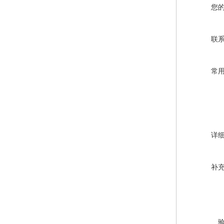
您
联
常
详
补