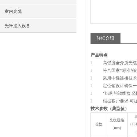
室内光缆
光纤接入设备
详细介绍
产品特点
l 高强度全介质光缆,
l 符合国家*标准的连
l 采用中性连接技术
l 定位销设计确保一
l *结构的绕线盘,坚
l 根据客户要求,可
技术参数（典型值）
光缆规格
芯数
（131
（mm）
（