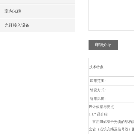
室内光缆
光纤接入设备
详细介绍
技术特点 :
应用范围 :
铺设方式 :
适用温度 :
设计
依据与要点
1.1产品介绍
矿用阻燃综合光缆的结构是
套管（或填充绳及
信号线）