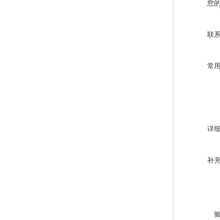
您
联
常
详
补