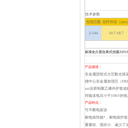
技术参数
光缆芯数
光纤外径（mm
2-144
10.7-16.7
标准全介质自承式光缆ADS
产品描述：
非金属层绞式大芯数光缆
绕中心非金属加强芯（F
zui后挤制聚乙烯外护套
对输送电压小于10KV
产品特点：
可不断电架设
耐电痕性能*，耐电痕护套料
重量轻、缆径小、减少了