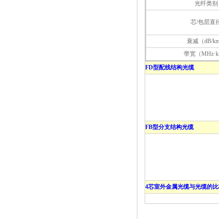
光纤类别
芯/包层直
衰减（dB/k
带宽（MHz·
FD型配线结构光缆
FB型分支结构光缆
4芯室外金属光缆与光缆的比