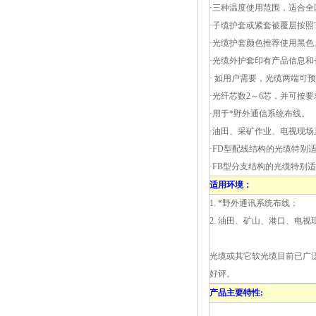
·三种温度使用范围，适合全
·子缆护套或紧套被覆层按照T
·光缆护套颜色推荐使用黑色
·光缆外护套印有产品信息和
· 如用户需要，光缆两端可
·光纤芯数2～6芯，并可按
·
用于*野外通信系统布线。
·
油田、采矿作业、电视现场
·
FD型配线结构的光缆特别
·
FB型分支结构的光缆特别
适用环境
：
1. *野外通讯系统布线；
2. 油田、矿山、港口、电
光缆或其它软光缆目前已广
好评。
产品主要特性: