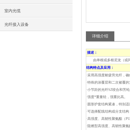
室内光缆
光纤接入设备
详细介绍
描述：
由单根或多根尼龙（或同等
结构特点及应用：
·采用高强度耐疲劳光纤，
·特殊的涂覆层和二次被覆
·小节距的光纤SZ绞合和芳
·强度*重量轻，强重比高。
·圆形护套结构紧凑，特别
·可选择配线结构或分支结构
·高强度、高韧性聚氨酯（
·阻燃型高强度、高韧性聚