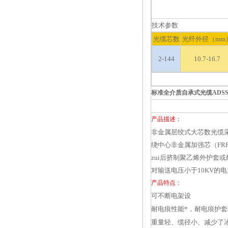
技术参数
光缆芯数
光纤外径（mm
2-144
10.7-16.7
标准全介质自承式光缆ADS
产品描述：
非金属层绞式大芯数光缆
绕中心非金属加强芯（F
zui后挤制聚乙烯外护套
对输送电压小于10KV
产品特点：
可不断电架设
耐电痕性能*，耐电痕护套料
重量轻、缆径小、减少了