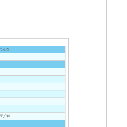
式光缆
E护套