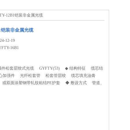
YFTY-12B1铠装非金属光缆
2B1铠装非金属光缆
-12-19
YFTY-16B1
松套层绞式光缆 GYFTY(53) ◆ 结构特征 缆芯结
心加强件 光纤松套管 松套管层绞 缆芯填充油膏
套 或双面涂塑钢带轧纹粘结PE护套 ◆ 敷设方式 管道、