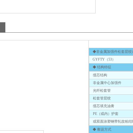
◆非金属加强件松套层绞
GYFTY（53）
◆ 结构特征
缆芯结构
非金属中心加强件
光纤松套管
松套管层绞
缆芯填充油膏
PE（或内）护套
或双面涂塑钢带轧纹粘结P
◆ 敷设方式