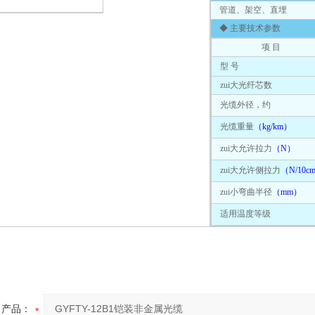
管道、架空、直埋
◆ 主要技术参数
项 目
型 号
zui大光纤芯数
光缆外径，约
光缆重量
（kg/km）
zui大允许拉力
（N）
zui大允许侧拉力
（N/10c
zui小弯曲半径
（mm）
适用温度等级
产品：