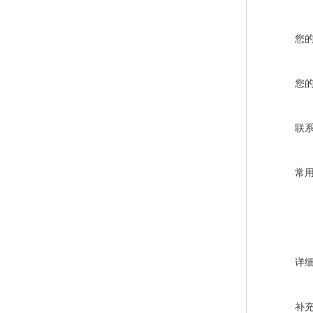
您
您
联
常
详
补