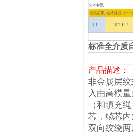
技术参数
光缆芯数
光纤外径（mm
2-144
10.7-16.7
标准全介质自
产品描述：
非金属层绞
入由高模量
（和填充绳
芯，缆芯内
双向绞绕两