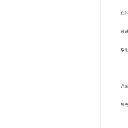
您
联
常
详
补