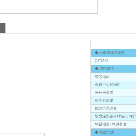
◆ 松套层绞式光缆
GYTA33
◆ 结构特征
缆芯结构
金属中心加强件
光纤松套管
松套管层绞
缆芯填充油膏
双面涂塑铝带粘结PE内护
钢丝铠装+PE外护套
◆ 敷设方式