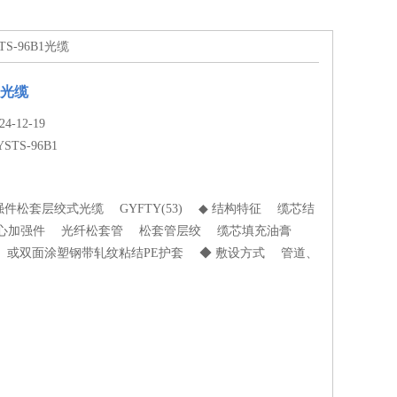
STS-96B1光缆
B1光缆
-12-19
YSTS-96B1
松套层绞式光缆 GYFTY(53) ◆ 结构特征 缆芯结
心加强件 光纤松套管 松套管层绞 缆芯填充油膏
套 或双面涂塑钢带轧纹粘结PE护套 ◆ 敷设方式 管道、