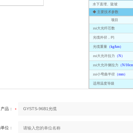
水下直埋、陡坡
◆ 主要技术参数
项目
zui大光纤芯数
光缆外径，约
光缆重量
（kg/km）
zui大允许拉力
（N）
zui大允许侧拉力
（N/10c
zui小弯曲半径
（mm）
适用温度等级
产品：
的单位：