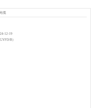
曳光缆
-12-19
GYFD/B）