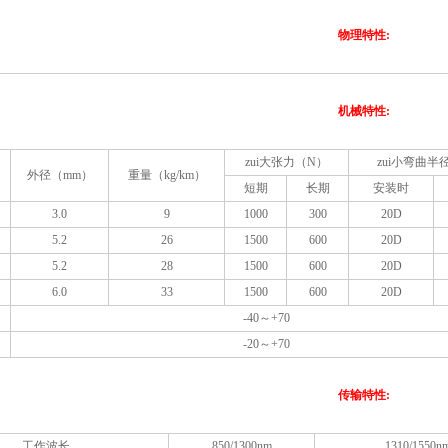
物理特性:
机械特性:
zui大张力（N）
zui小弯曲半
外径（mm）
重量（kg/km）
短期
长期
安装时
3.0
9
1000
300
20D
5.2
26
1500
600
20D
5.2
28
1500
600
20D
6.0
33
1500
600
20D
-40～+70
-20～+70
传输特性:
工作波长
850/1300nm
1310/1550n