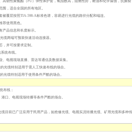
度、高韧性聚氨酯（PU）弹性体护套，氧指数高，阻燃性好，耐油和化学腐蚀，抗撕
用范围，适合全国的所有地区。
套被覆层按照TIA-598-A标准色谱，容易进行光缆的路径分配和端连。
色推荐使用黑色。
印有产品信息和长度标示。
，光缆两端可预装快速活动连接器。
6芯，并可按要求定制。
信系统布线。
业、电视现场直播、雷达等通信及数据采集。
构的光缆特别适用于需人工快速布线的场合。
构的光缆特别适用于使用条件严酷的场合。
系统布线；
山、港口、电视现场转播等条件严酷的场合。
光缆目前已广泛应用于民用产品，如抢修光缆、电视实况转播光缆、矿用光缆和多种传