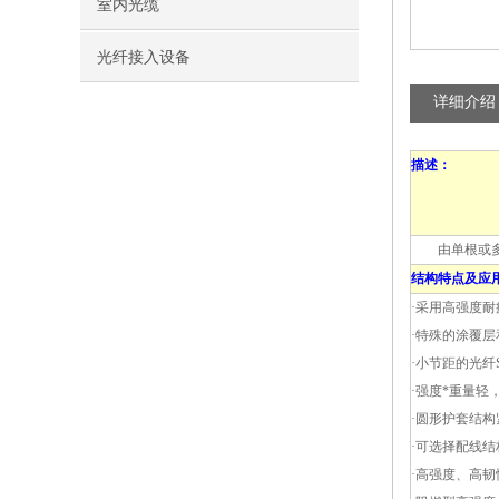
室内光缆
光纤接入设备
详细介绍
描述：
由单根或多根
结构特点及应
·采用高强度
·特殊的涂覆
·小节距的光
·强度*重量轻
·圆形护套结
·可选择配线结
·高强度、高