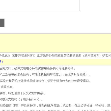
尼龙（或同等性能材料）紧套光纤外加高模量芳纶和聚氨酯（或同等材料）护套构
用：
耐疲劳光纤，确保光缆在各种恶劣使用条件的可靠性和寿命。
层和二次被覆的复合结构，可吸收机械和环境应力，光缆的附加损耗小。
纤SZ绞合和芳纶增强纤维单螺旋绞合，保证光缆有较大的拉伸应变窗口。
，强重比高。
构紧凑，特别适用于反复收放的场合。
构或分支结构（子缆外径2mm）。
韧性聚氨酯（PU）弹性体护套，耐油和化学腐蚀，抗撕裂，低温柔韧性好，弹性强，