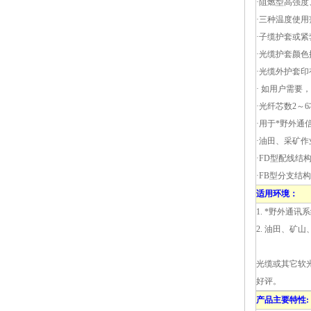
·阻燃型高强
·三种温度使
·子缆护套或紧
·光缆护套颜
·光缆外护套
· 如用户需要
·光纤芯数2～
·
用于*野外通
·
油田、采矿作
·
FD型配线结
·
FB型分支结
适用环境
：
1. *野外通讯
2. 油田、矿
光缆或其它软
好评。
产品主要特性: