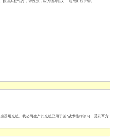
裂，低温柔韧性好，弹性强，应力缓冲性好，耐磨耐压护套。
感器用光缆。我公司生产的光缆已用于某*战术指挥演习，受到军方