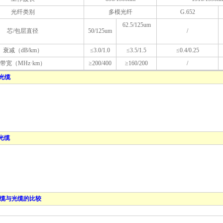
光纤类别
多模光纤
G.652
62.5/125um
芯/包层直径
50/125um
/
衰减（dB/km）
≤3.0/1.0
≤3.5/1.5
≤0.4/0.25
带宽（MHz·km）
≥200/400
≥160/200
/
光缆
光缆
光缆与光缆的比较