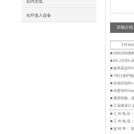
室内光缆
光纤接入设备
详细介绍
FTF485C
■ DB9/DB
■ RS-232/R
■ 效率高达9
■ *串口保护
■ 自动识别RS
■ 内置600W
■ 透明传输
■ 工业级设计
■ 工 作 电 压
■ 工 作 电 流：
■ 波 特 率： 30