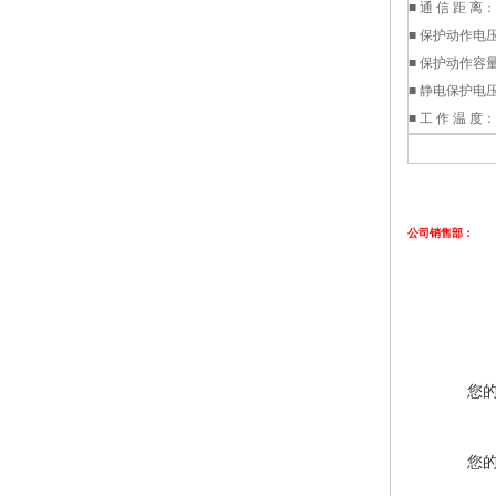
■ 通 信 距 离：
■ 保护动作电压
■ 保护动作容量：
■ 静电保护电压
■ 工 作 温 度：
公司销售部
您
您