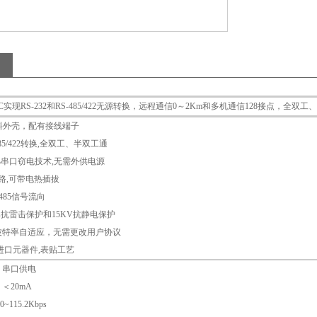
实现RS-232和RS-485/422无源转换，远程通信0～2Km和多机通信128接点，全
9塑料外壳，配有接线端子
S-485/422转换,全双工、半双工通
5%串口窃电技术,无需外供电源
电路,可带电热插拔
-485信号流向
/ms抗雷击保护和15KV抗静电保护
，波特率自适应，无需更改用户协议
,进口元器件,表贴工艺
： 串口供电
 ＜20mA
0~115.2Kbps