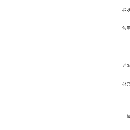
联
常
详
补