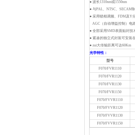
● 波长1310nm或1550nm
● 与PAL、NTSC、SECA
● 采用锁相调频、FDM及
AGC（自动增益控制）电
● 全部采用SMD表面贴封技
● 紧凑的独立式封装可安装
● zui大传输距离可达60Km
光学特性：
型号
F070/FVR1110
F070/FVR1120
F070/FVR1130
F070/FVR1150
F070/FVVR1110
F070/FVVR1120
F070/FVVR1130
F070/FVVR1150