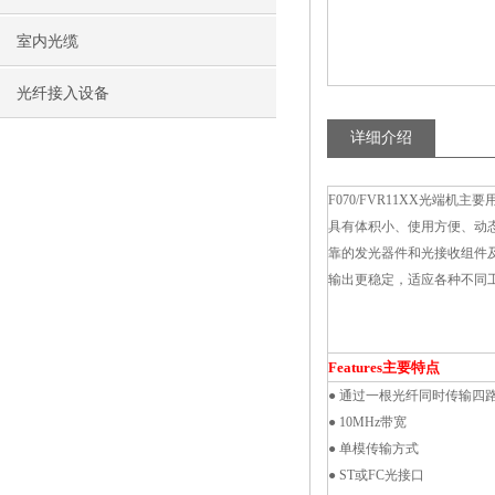
室内光缆
光纤接入设备
详细介绍
F070/FVR11XX光端
具有体积小、使用方便、动
靠的发光器件和光接收组件
输出更稳定，适应各种不同
Features主要特点
● 通过一根光纤同时传输四
● 10MHz带宽
● 单模传输方式
● ST或FC光接口