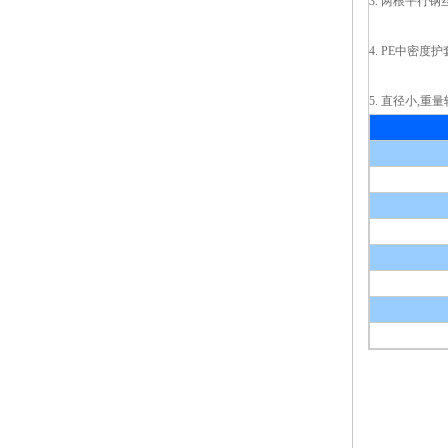
3. 两根平行
4. PE中密
5. 直径小,重