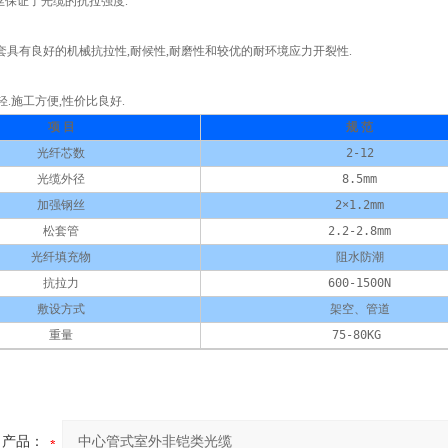
钢丝保证了光缆的抗拉强度.
度护套具有良好的机械抗拉性,耐候性,耐磨性和较优的耐环境应力开裂性.
量轻.施工方便,性价比良好.
项 目
规 范
光纤芯数
2-12
光缆外径
8.5mm
加强钢丝
2×1.2mm
松套管
2.2-2.8mm
光纤填充物
阻水防潮
抗拉力
600-1500N
敷设方式
架空、管道
重量
75-80KG 
产品：