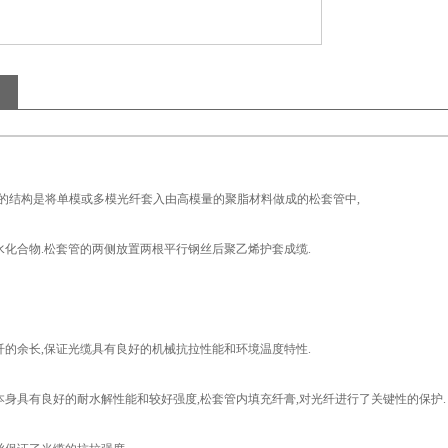
.缆的结构是将单模或多模光纤套入由高模量的聚脂材料做成的松套管中,
水化合物.松套管的两侧放置两根平行钢丝后聚乙烯护套成缆.
光纤的余长,保证光缆具有良好的机械抗拉性能和环境温度特性.
料本身具有良好的耐水解性能和较好强度,松套管内填充纤膏,对光纤进行了关键性的保护.