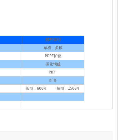
材料说明
单模、多模
MDPE护套
磷化钢丝
PBT 
纤膏
长期：600N     短期：1500N 