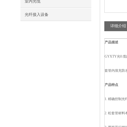
室内光缆
光纤接入设备
详细介绍
产品描述
GYXTY光0
套管内填充防
产品特点
1. 精确控制
2. 松套管材