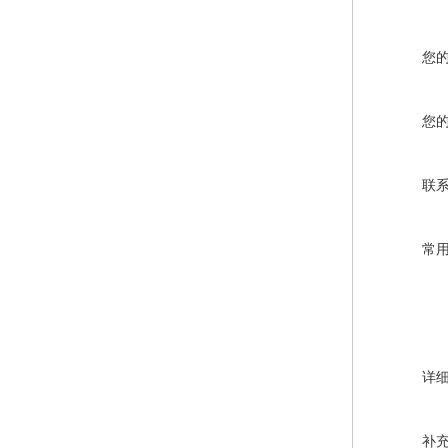
您
您
联
常
详
补