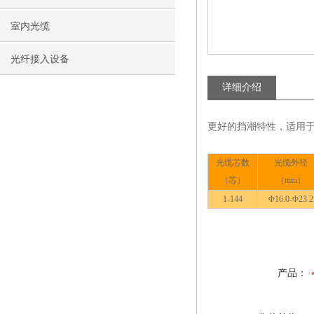
室内光缆
光纤接入设备
详细介绍
更好的挡潮特性，适用
光缆
,
多
光缆芯数
光缆外径
（芯）
（mm）
1-144
Φ16.0-Φ23.2
模光纤
,
单模光纤
,
多模光
产品：